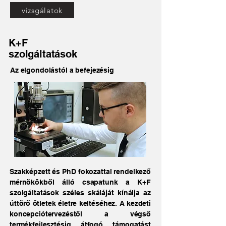
vizsgálatok
K+F
szolgáltatások
Az elgondolástól a befejezésig
Szakképzett és PhD fokozattal rendelkező
mérnökökből álló csapatunk a K+F
szolgáltatások széles skáláját kínálja az
úttörő ötletek életre keltéséhez. A kezdeti
koncepciótervezéstől a végső
termékfejlesztésig átfogó támogatást