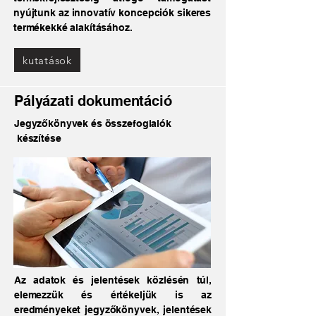
nyújtunk az innovatív koncepciók sikeres
termékekké alakításához.
kutatások
Pályázati dokumentáció
Jegyzőkönyvek és összefoglalók
készítése
Az adatok és jelentések közlésén túl,
elemezzük és értékeljük is az
eredményeket jegyzőkönyvek, jelentések