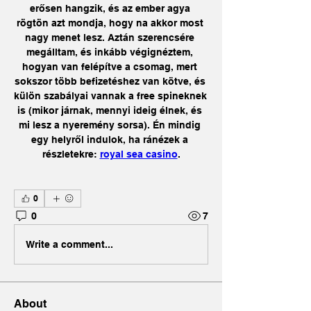
erősen hangzik, és az ember agya 
rögtön azt mondja, hogy na akkor most 
nagy menet lesz. Aztán szerencsére 
megálltam, és inkább végignéztem, 
hogyan van felépítve a csomag, mert 
sokszor több befizetéshez van kötve, és 
külön szabályai vannak a free spineknek 
is (mikor járnak, mennyi ideig élnek, és 
mi lesz a nyeremény sorsa). Én mindig 
egy helyről indulok, ha ránézek a 
részletekre: 
royal sea casino
.
0
0
7
Write a comment...
About