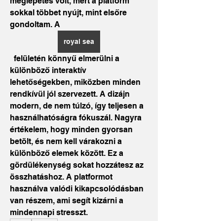
meglepetés volt, mert a platform 
sokkal többet nyújt, mint elsőre 
gondoltam. A 
royal sea
  felületén könnyű elmerülni a 
különböző interaktív 
lehetőségekben, miközben minden 
rendkívül jól szervezett. A dizájn 
modern, de nem túlzó, így teljesen a 
használhatóságra fókuszál. Nagyra 
értékelem, hogy minden gyorsan 
betölt, és nem kell várakozni a 
különböző elemek között. Ez a 
gördülékenység sokat hozzátesz az 
összhatáshoz. A platformot 
használva valódi kikapcsolódásban 
van részem, ami segít kizárni a 
mindennapi stresszt. 