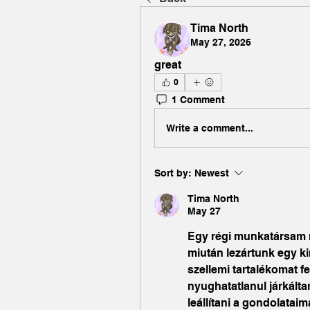
Tima North
May 27, 2026
great
0
1 Comment
Write a comment...
Sort by:
Newest
Tima North
May 27
Egy régi munkatársam 
miután lezártunk egy k
szellemi tartalékomat f
nyughatatlanul járkálta
leállítani a gondolatai