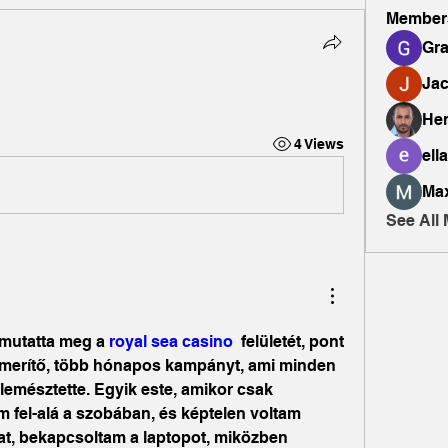
Member
Gr
Ja
Hen
4 Views
ella
Ma
See All
mutatta meg a
 royal sea casino 
 felületét, pont 
imerítő, több hónapos kampányt, ami minden 
elemésztette. Egyik este, amikor csak 
m fel-alá a szobában, és képtelen voltam 
mat, bekapcsoltam a laptopot, miközben 