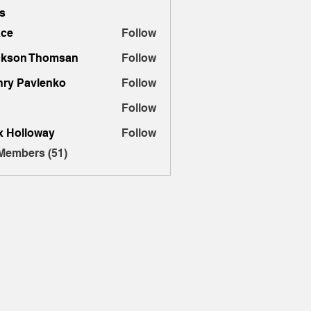
s
ace
Follow
ckson Thomsan
Follow
ry Pavlenko
Follow
Follow
x Holloway
Follow
 Members (51)