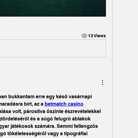
13 Views
ban bukkantam erre egy késő vasárnapi 
radásra bírt, az a 
betmatch casino
lása volt, párosítva őszinte észrevételekkel 
tördeléséről és a súgó felugró ablakok 
yar játékosok számára. Semmi fellengzős 
úgó tökéletességéről vagy a tipográfiai 