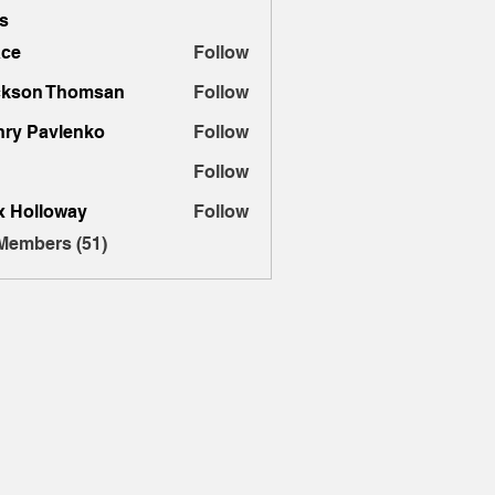
s
ace
Follow
ckson Thomsan
Follow
ry Pavlenko
Follow
Follow
x Holloway
Follow
 Members (51)