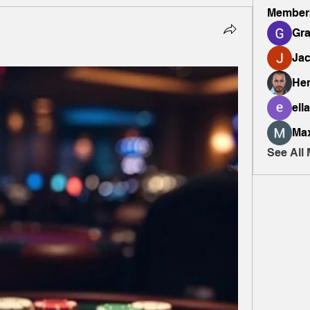
Member
Gr
Ja
Hen
ella
Ma
See All